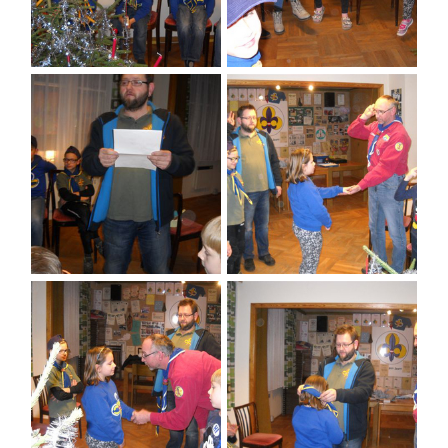
FLOHMARKT
SPARTEN
KONTAKT
ELTERNRAT
ALTPFADFINDER
HEIME