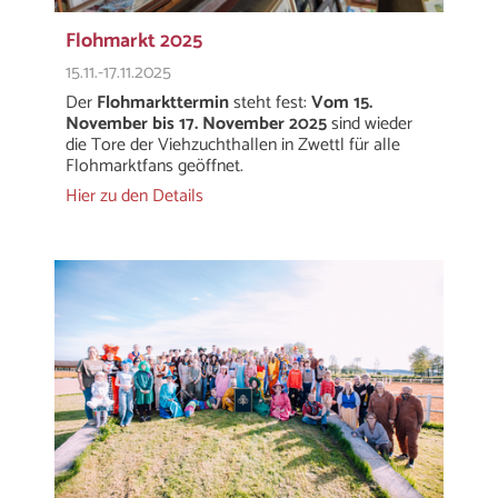
FLOHMARKT
SPARTEN
Flohmarkt 2025
KONTAKT
ELTERNRAT
15.11.-17.11.2025
Der
Flohmarkttermin
steht fest:
Vom 15.
ALTPFADFINDER
HEIME
November bis 17. November 2025
sind wieder
die Tore der Viehzuchthallen in Zwettl für alle
Flohmarktfans geöffnet.
Hier zu den Details