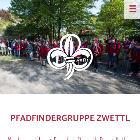
☰
PFADFINDERGRUPPE ZWETTL