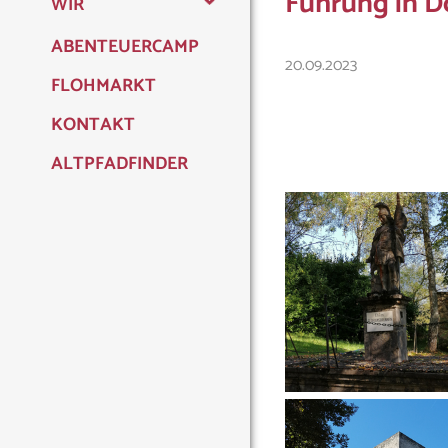
Führung in D
WIR
ABENTEUERCAMP
LEITUNG
20.09.2023
FLOHMARKT
SPARTEN
KONTAKT
ELTERNRAT
ALTPFADFINDER
HEIME